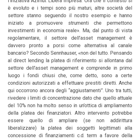
l’iniziativa Azimut Libera Impresa. Ora che il contesto si
è evoluto e i tempi sono più maturi, altre società del
settore stanno seguendo il nostro esempio e hanno
iniziato a promuovere strumenti che permettono
investimenti in economia reale». Ma, dal punto di vista
regolamentare, il settore dell’asset management è
davvero pronto a porsi come alternativa al canale
bancario? Secondo Sennhauser, «non del tutto. Pensando
al direct lending la platea di riferimento si allontana dal
settore dell’asset management e comprende in primo
luogo i fondi chiusi che, come detto, sono a certe
condizioni autorizzati a effettuare prestiti diretti. Anche
qui occorrono ancora degli “aggiustamenti”. Uno tra tutti,
rivedere i limiti di concentrazione dato che quello attuale
del 10% non ha molto senso in un’ottica di ampliamento
della platea dei finanziatori. Altro intervento potrebbe
essere quello di ampliare (se non addirittura
liberalizzare) la platea dei soggetti legittimati alla
concessione di finanziamenti c.d. term a favore della