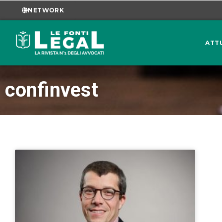
NETWORK
ATT
confinvest