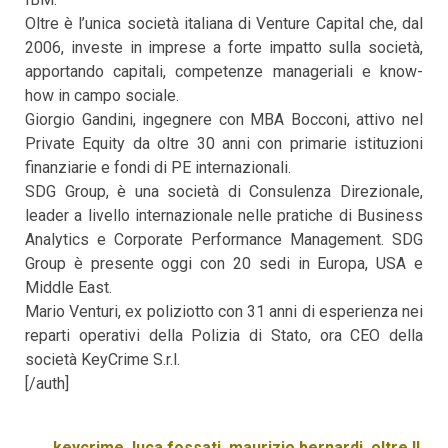
Oltre è l’unica società italiana di Venture Capital che, dal
2006, investe in imprese a forte impatto sulla società,
apportando capitali, competenze manageriali e know-
how in campo sociale.
Giorgio Gandini, ingegnere con MBA Bocconi, attivo nel
Private Equity da oltre 30 anni con primarie istituzioni
finanziarie e fondi di PE internazionali.
SDG Group, è una società di Consulenza Direzionale,
leader a livello internazionale nelle pratiche di Business
Analytics e Corporate Performance Management. SDG
Group è presente oggi con 20 sedi in Europa, USA e
Middle East.
Mario Venturi, ex poliziotto con 31 anni di esperienza nei
reparti operativi della Polizia di Stato, ora CEO della
società KeyCrime S.r.l.
[/auth]
keycrime
,
luca fossati
,
maurizio bernardi
,
oltre II