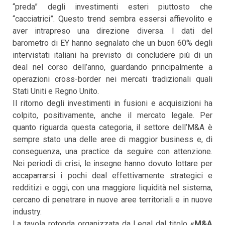
“preda” degli investimenti esteri piuttosto che
“cacciatrici”. Questo trend sembra essersi affievolito e
aver intrapreso una direzione diversa. I dati del
barometro di EY hanno segnalato che un buon 60% degli
intervistati italiani ha previsto di concludere più di un
deal nel corso dell’anno, guardando principalmente a
operazioni cross-border nei mercati tradizionali quali
Stati Uniti e Regno Unito.
Il ritorno degli investimenti in fusioni e acquisizioni ha
colpito, positivamente, anche il mercato legale. Per
quanto riguarda questa categoria, il settore dell’M&A è
sempre stato una delle aree di maggior business e, di
conseguenza, una practice da seguire con attenzione.
Nei periodi di crisi, le insegne hanno dovuto lottare per
accaparrarsi i pochi deal effettivamente strategici e
redditizi e oggi, con una maggiore liquidità nel sistema,
cercano di penetrare in nuove aree territoriali e in nuove
industry.
La tavola rotonda organizzata da Legal dal titolo
«M&A