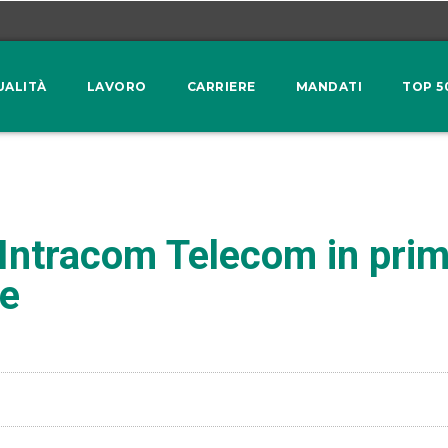
UALITÀ
LAVORO
CARRIERE
MANDATI
TOP 5
ntracom Telecom in prima 
se