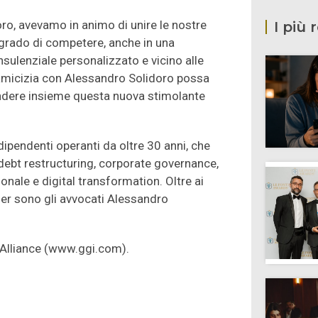
oro, avevamo in animo di unire le nostre
I più 
 grado di competere, anche in una
ulenziale personalizzato e vicino alle
 amicizia con Alessandro Solidoro possa
rendere insieme questa nuova stimolante
ndipendenti operanti da oltre 30 anni, che
debt restructuring, corporate governance,
ionale e digital transformation. Oltre ai
ner sono gli avvocati Alessandro
l Alliance (www.ggi.com).