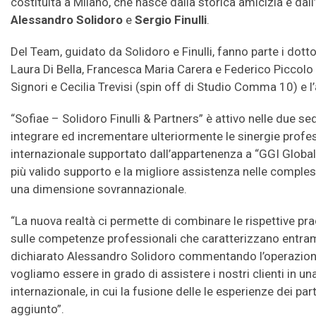
costituita a Milano, che nasce dalla storica amicizia e dal
Alessandro Solidoro
e
Sergio Finulli
.
Del Team, guidato da Solidoro e Finulli, fanno parte i dotto
Laura Di Bella, Francesca Maria Carera e Federico Piccolo a
Signori e Cecilia Trevisi (spin off di Studio Comma 10) e
“Sofiae – Solidoro Finulli & Partners” è attivo nelle due sed
integrare ed incrementare ulteriormente le sinergie profe
internazionale supportato dall’appartenenza a “GGI Global All
più valido supporto e la migliore assistenza nelle comples
una dimensione sovrannazionale.
“La nuova realtà ci permette di combinare le rispettive prac
sulle competenze professionali che caratterizzano entram
dichiarato Alessandro Solidoro commentando l’operazion
vogliamo essere in grado di assistere i nostri clienti in 
internazionale, in cui la fusione delle le esperienze dei pa
aggiunto”.