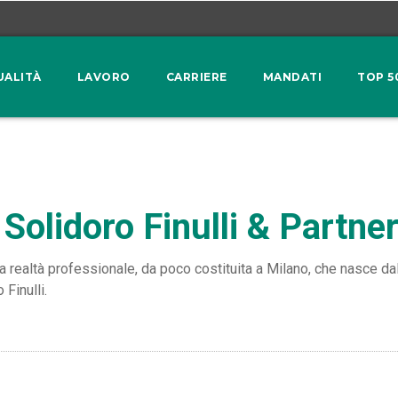
UALITÀ
LAVORO
CARRIERE
MANDATI
TOP 5
Solidoro Finulli & Partne
a realtà professionale, da poco costituita a Milano, che nasce dal
Finulli.