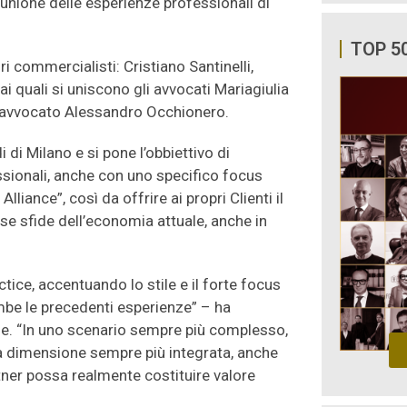
l’unione delle esperienze professionali di
TOP 5
ri commercialisti: Cristiano Santinelli,
i quali si uniscono gli avvocati Mariagiulia
 l’avvocato Alessandro Occhionero.
i di Milano e si pone l’obbiettivo di
ssionali, anche con uno specifico focus
iance”, così da offrire ai propri Clienti il
se sfide dell’economia attuale, anche in
tice, accentuando lo stile e il forte focus
be le precedenti esperienze” – ha
e. “In uno scenario sempre più complesso,
una dimensione sempre più integrata, anche
rtner possa realmente costituire valore