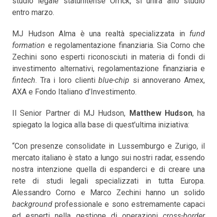
studio legale statunitense Orrick, si unirà allo studio
entro marzo.
MJ Hudson Alma è una realtà specializzata in
fund
formation
e regolamentazione finanziaria. Sia Corno che
Zechini sono esperti riconosciuti in materia di fondi di
investimento alternativi, regolamentazione finanziaria e
fintech
. Tra i loro clienti
blue-chip
si annoverano Amex,
AXA e Fondo Italiano d’Investimento.
Il Senior Partner di MJ Hudson,
Matthew Hudson
, ha
spiegato la logica alla base di quest’ultima iniziativa:
“Con presenze consolidate in Lussemburgo e Zurigo, il
mercato italiano è stato a lungo sui nostri radar, essendo
nostra intenzione quella di espanderci e di creare una
rete di studi legali specializzati in tutta Europa.
Alessandro Corno e Marco Zechini hanno un solido
background
professionale e sono estremamente capaci
ed esperti nella gestione di operazioni
cross-border