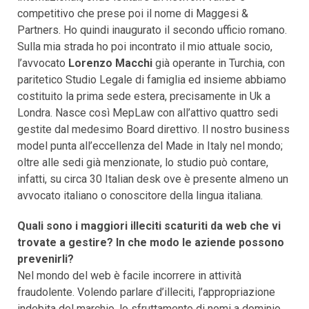
competitivo che prese poi il nome di Maggesi &
Partners. Ho quindi inaugurato il secondo ufficio romano.
Sulla mia strada ho poi incontrato il mio attuale socio,
l’avvocato
Lorenzo Macchi
già operante in Turchia, con
paritetico Studio Legale di famiglia ed insieme abbiamo
costituito la prima sede estera, precisamente in Uk a
Londra. Nasce così MepLaw con all’attivo quattro sedi
gestite dal medesimo Board direttivo. Il nostro business
model punta all’eccellenza del Made in Italy nel mondo;
oltre alle sedi già menzionate, lo studio può contare,
infatti, su circa 30 Italian desk ove è presente almeno un
avvocato italiano o conoscitore della lingua italiana.
Quali sono i maggiori illeciti scaturiti da web che vi
trovate a gestire? In che modo le aziende possono
prevenirli?
Nel mondo del web è facile incorrere in attività
fraudolente. Volendo parlare d’illeciti, l’appropriazione
indebita del marchio, lo sfruttamento di nomi a dominio