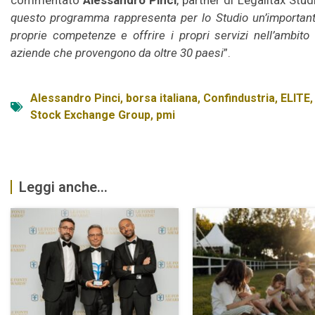
commentato
Alessandro Pinci
, partner di Legalitax Stu
questo programma rappresenta per lo Studio un’importante
proprie competenze e offrire i propri servizi nell’ambito
aziende che provengono da oltre 30 paesi
”.
Alessandro Pinci
,
borsa italiana
,
Confindustria
,
ELITE
Stock Exchange Group
,
pmi
Leggi anche...