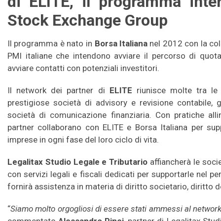
di ELITE, il programma inte
Stock Exchange Group
Il programma è nato in
Borsa Italiana
nel 2012 con la co
PMI italiane che intendono avviare il percorso di quot
avviare contatti con potenziali investitori.
Il network dei partner di
ELITE
riunisce molte tra le p
prestigiose società di advisory e revisione contabile, gl
società di comunicazione finanziaria. Con pratiche allin
partner collaborano con ELITE e Borsa Italiana per sup
imprese in ogni fase del loro ciclo di vita.
Legalitax Studio Legale e Tributario
affiancherà le soci
con servizi legali e fiscali dedicati per supportarle nel pe
fornirà assistenza in materia di diritto societario, diritto d
“
Siamo molto orgogliosi di essere stati ammessi al network 