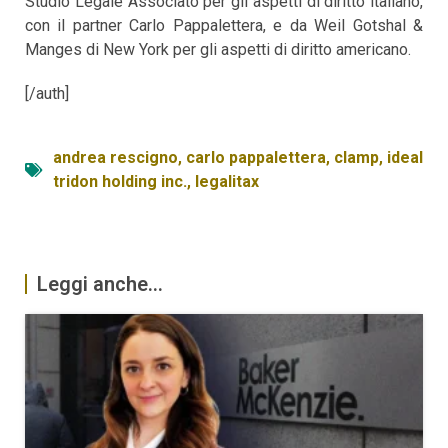
Studio Legale Associato per gli aspetti di diritto italiano,
con il partner Carlo Pappalettera, e da Weil Gotshal &
Manges di New York per gli aspetti di diritto americano.
[/auth]
andrea rescigno
,
carlo pappalettera
,
clamp
,
ideal
tridon holding inc.
,
legalitax
Leggi anche...