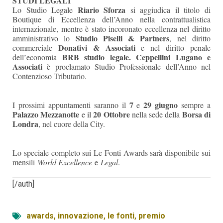
STUDI LEGALI
Riario Sforza
Lo Studio Legale
si aggiudica il titolo di
Boutique di Eccellenza dell’Anno nella contrattualistica
internazionale, mentre è stato incoronato eccellenza nel diritto
Studio Piselli & Partners
amministrativo lo
, nel diritto
Donativi & Associati
commerciale
e nel diritto penale
BRB studio legale.
Ceppellini Lugano e
dell’economia
Associati
è proclamato Studio Professionale dell’Anno nel
Contenzioso Tributario.
7
29 giugno
I prossimi appuntamenti saranno il
e
sempre a
Palazzo Mezzanotte
20 Ottobre
Borsa di
e il
nella sede della
Londra
, nel cuore della City.
Lo speciale completo sui Le Fonti Awards sarà disponibile sui
mensili
World Excellence
e
Legal
.
[/auth]
awards
,
innovazione
,
le fonti
,
premio