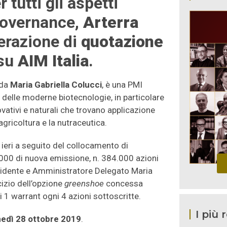
r tutti gli aspetti
 governance,
Arterra
perazione di
quotazione
 su
AIM Italia
.
 da
Maria Gabriella Colucci
, è una PMI
delle moderne biotecnologie, in particolare
novativi e naturali che trovano applicazione
’agricoltura e la nutraceutica.
ieri a seguito del collocamento di
.000 di nuova emissione, n. 384.000 azioni
residente e Amministratore Delegato Maria
cizio dell’opzione
greenshoe
concessa
 1 warrant ogni 4 azioni sottoscritte.
I più 
nedì 28 ottobre 2019
.