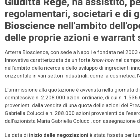
Giuditta Rege
, ha assistito, pe
regolamentari, societari e di
Bioscience
nell’ambito dell’o
delle proprie azioni e warrant
Arterra Bioscience, con sede a Napoli e fondata nel 2003
Innovativa caratterizzata da un forte
know-how
nel campo 
nell’ambito della ricerca e dello sviluppo di ingredienti in
orizzontale in vari settori industriali, come la cosmetica, l
L’ammissione alla quotazione è avvenuta nella giornata di 
complessive n. 2.208.000 azioni ordinarie, di cui n. 1.536
provenienti dalla vendita di una quota delle azioni del P
Gabriella Colucci e n. 288.000 azioni provenienti dall’eser
dall’azionista Maria Gabriella Colucci, con assegnazione di
La data di
inizio delle negoziazioni
è stata fissata per
lu