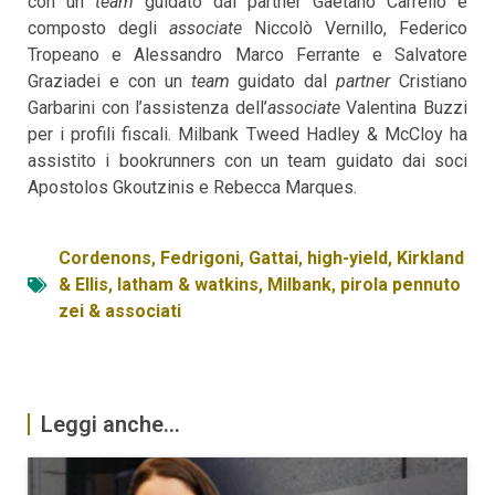
con un
team
guidato dal partner Gaetano Carrello e
composto degli
associate
Niccolò Vernillo, Federico
Tropeano e Alessandro Marco Ferrante e Salvatore
Graziadei e con un
team
guidato dal
partner
Cristiano
Garbarini con l’assistenza dell’
associate
Valentina Buzzi
per i profili fiscali. Milbank Tweed Hadley & McCloy ha
assistito i bookrunners con un team guidato dai soci
Apostolos Gkoutzinis e Rebecca Marques.
Cordenons
,
Fedrigoni
,
Gattai
,
high-yield
,
Kirkland
& Ellis
,
latham & watkins
,
Milbank
,
pirola pennuto
zei & associati
Leggi anche...