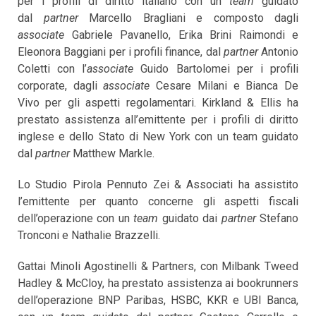
per i profili di diritto italiano con un
team
guidato
dal
partner
Marcello Bragliani e composto dagli
associate
Gabriele Pavanello, Erika Brini Raimondi e
Eleonora Baggiani per i profili finance, dal
partner
Antonio
Coletti con l’
associate
Guido Bartolomei per i profili
corporate, dagli
associate
Cesare Milani e Bianca De
Vivo per gli aspetti regolamentari. Kirkland & Ellis ha
prestato assistenza all’emittente per i profili di diritto
inglese e dello Stato di New York con un team guidato
dal
partner
Matthew Markle.
Lo Studio Pirola Pennuto Zei & Associati ha assistito
l’emittente per quanto concerne gli aspetti fiscali
dell’operazione con un
team
guidato dai
partner
Stefano
Tronconi e Nathalie Brazzelli.
Gattai Minoli Agostinelli & Partners, con Milbank Tweed
Hadley & McCloy, ha prestato assistenza ai bookrunners
dell’operazione BNP Paribas, HSBC, KKR e UBI Banca,