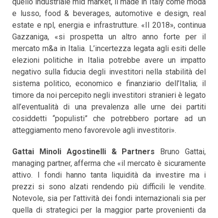
quello industriale mid market, il made in Italy come moda
e lusso, food & beverages, automotive e design, real
estate e npl, energia e infrastrutture. «Il 2018», continua
Gazzaniga, «si prospetta un altro anno forte per il
mercato m&a in Italia. L’incertezza legata agli esiti delle
elezioni politiche in Italia potrebbe avere un impatto
negativo sulla fiducia degli investitori nella stabilità del
sistema politico, economico e finanziario dell’Italia; il
timore da noi percepito negli investitori stranieri è legato
all’eventualità di una prevalenza alle urne dei partiti
cosiddetti “populisti” che potrebbero portare ad un
atteggiamento meno favorevole agli investitori».
Gattai Minoli Agostinelli & Partners
Bruno Gattai,
managing partner, afferma che «il mercato è sicuramente
attivo. I fondi hanno tanta liquidità da investire ma i
prezzi si sono alzati rendendo più difficili le vendite.
Notevole, sia per l’attività dei fondi internazionali sia per
quella di strategici per la maggior parte provenienti da