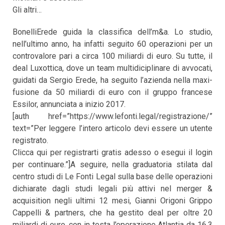
Gli altri…
BonelliErede guida la classifica dell’m&a. Lo studio,
nell’ultimo anno, ha infatti seguito 60 operazioni per un
controvalore pari a circa 100 miliardi di euro. Su tutte, il
deal Luxottica, dove un team multidiciplinare di avvocati,
guidati da Sergio Erede, ha seguito l’azienda nella maxi-
fusione da 50 miliardi di euro con il gruppo francese
Essilor, annunciata a inizio 2017.
[auth href=”https://www.lefonti.legal/registrazione/”
text=”Per leggere l’intero articolo devi essere un utente
registrato.
Clicca qui per registrarti gratis adesso o esegui il login
per continuare.”]A seguire, nella graduatoria stilata dal
centro studi di Le Fonti Legal sulla base delle operazioni
dichiarate dagli studi legali più attivi nel merger &
acquisition negli ultimi 12 mesi, Gianni Origoni Grippo
Cappelli & partners, che ha gestito deal per oltre 20
miliardi di euro, con in testa l’operazione Atlantia da 16,3