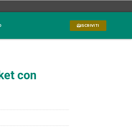
0
ISCRIVITI
rket con