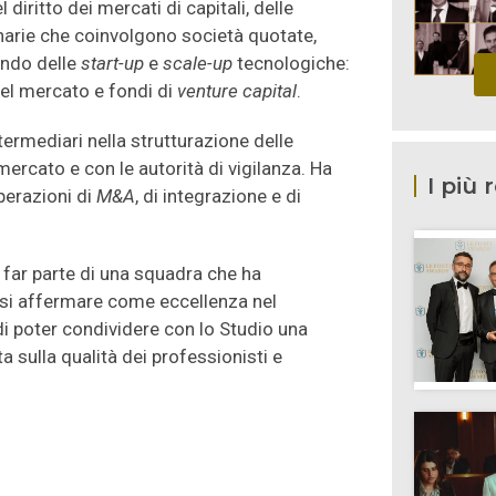
iritto dei mercati di capitali, delle
inarie che coinvolgono società quotate,
ndo delle
start-up
e
scale-up
tecnologiche:
el mercato e fondi di
venture capital
.
termediari nella strutturazione delle
mercato e con le autorità di vigilanza. Ha
I più 
perazioni di
M&A
, di integrazione e di
far parte di una squadra che ha
rsi affermare come eccellenza nel
di poter condividere con lo Studio una
a sulla qualità dei professionisti e