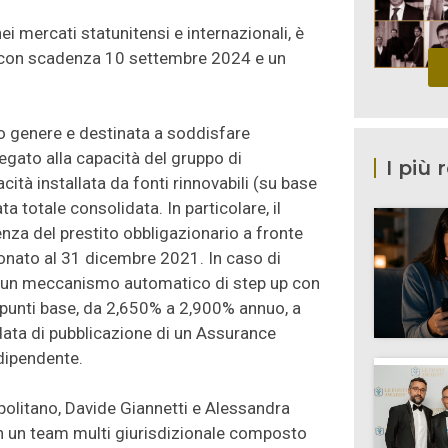
nei mercati statunitensi e internazionali, è
ri con scadenza 10 settembre 2024 e un
uo genere e destinata a soddisfare
 legato alla capacità del gruppo di
I più 
ità installata da fonti rinnovabili (su base
a totale consolidata. In particolare, il
enza del prestito obbligazionario a fronte
onato al 31 dicembre 2021. In caso di
to un meccanismo automatico di step up con
 punti base, da 2,650% a 2,900% annuo, a
data di pubblicazione di un Assurance
ndipendente.
politano, Davide Giannetti e Alessandra
con un team multi giurisdizionale composto