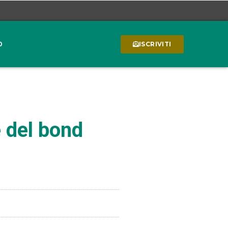
0
ISCRIVITI
e del bond