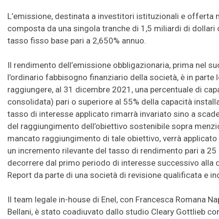
L’emissione, destinata a investitori istituzionali e offerta 
composta da una singola tranche di 1,5 miliardi di dolla
tasso fisso base pari a 2,650% annuo.
Il rendimento dell’emissione obbligazionaria, prima nel s
l’ordinario fabbisogno finanziario della società, è in parte
raggiungere, al 31 dicembre 2021, una percentuale di capac
consolidata) pari o superiore al 55% della capacità installat
tasso di interesse applicato rimarrà invariato sino a scad
del raggiungimento dell’obiettivo sostenibile sopra menzi
mancato raggiungimento di tale obiettivo, verrà applica
un incremento rilevante del tasso di rendimento pari a 25
decorrere dal primo periodo di interesse successivo alla 
Report da parte di una società di revisione qualificata e i
Il team legale in-house di Enel, con Francesca Romana Na
Bellani, è stato coadiuvato dallo studio Cleary Gottlieb 