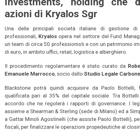
Investments, holding che d
azioni di Kryalos Sgr
Una delle principali società italiane di gestione di 
professionali,
Kryalos
opera nel settore del Fund Mana
un team di circa 50 professionisti e con un patrimonio imm
di euro, in ambito uffici, retail, logistica e alberghiero.
Il procedimento regolamentare è stato curato da
Robe
Emanuele Marrocco
, socio dello
Studio Legale Carbonet
Blackstone potrà quindi acquisire da Paolo Bottelli, 
qualificata pari al 35% del capitale sociale. Tra Bottel
accordo che ne regolerà i rapporti di governance. I lega
assieme a Shearman & Sterling (sede di Milano) ed a Simp
a Gattai Minoli Agostinelli (che assiste Paolo Bottelli), per
fiscali, per finalizzare le operazioni propedeutiche al closi