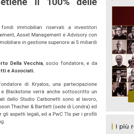
etiene il 100% delle
fondi immobiliari riservati a investitori
gement, Asset Management e Advisory con
obiliare in gestione superiore ai 5 miliardi
rto Della Vecchia
, socio fondatore, e da
ti e Associati.
fondatore di Kryalos, una partecipazione
li e Blackstone verrà anche sottoscritto un
li dello Studio Carbonetti sono al lavoro,
son Thacher & Bartlett (sede di Londra) ed
 gli aspetti legali, ed a PwC Tls per i profili
ng.
I più 