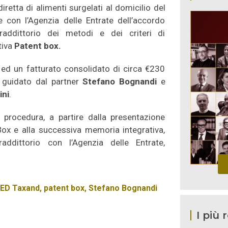
diretta di alimenti surgelati al domicilio del
e con l’Agenzia delle Entrate dell’accordo
raddittorio dei metodi e dei criteri di
tiva
Patent box.
 ed un fatturato consolidato di circa €230
 guidato dal partner
Stefano Bognandi
e
ini
.
a procedura, a partire dalla presentazione
 Box e alla successiva memoria integrativa,
ddittorio con l’Agenzia delle Entrate,
ED Taxand
,
patent box
,
Stefano Bognandi
I più 