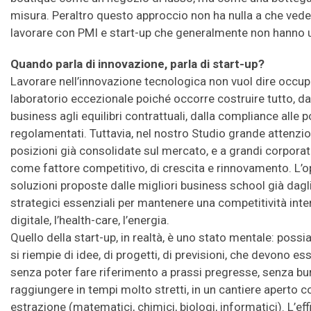
misura. Peraltro questo approccio non ha nulla a che veder
lavorare con PMI e start-up che generalmente non hanno u
Quando parla di innovazione, parla di start-up?
Lavorare nell’innovazione tecnologica non vuol dire occup
laboratorio eccezionale poiché occorre costruire tutto, dal
business agli equilibri contrattuali, dalla compliance alle p
regolamentati. Tuttavia, nel nostro Studio grande attenzio
posizioni già consolidate sul mercato, e a grandi corporat
come fattore competitivo, di crescita e rinnovamento. L’o
soluzioni proposte dalle migliori business school già dag
strategici essenziali per mantenere una competitività inter
digitale, l’health-care, l’energia.
Quello della start-up, in realtà, è uno stato mentale: po
si riempie di idee, di progetti, di previsioni, che devono 
senza poter fare riferimento a prassi pregresse, senza bu
raggiungere in tempi molto stretti, in un cantiere aperto c
estrazione (matematici, chimici, biologi, informatici). L’ef