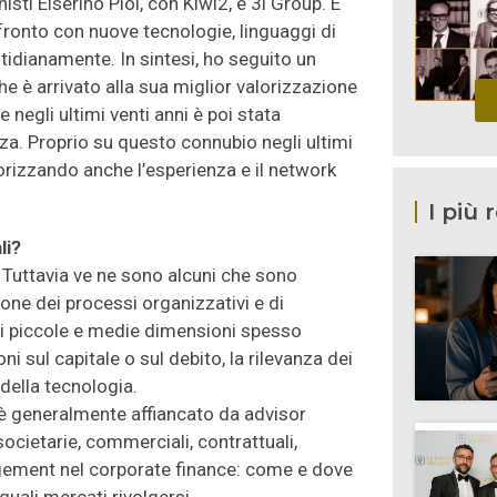
isti Elserino Piol, con Kiwi2, e 3i Group. E
nfronto con nuove tecnologie, linguaggi di
tidianamente. In sintesi, ho seguito un
he è arrivato alla sua miglior valorizzazione
e negli ultimi venti anni è poi stata
za. Proprio su questo connubio negli ultimi
rizzando anche l’esperienza e il network
I più 
li?
i. Tuttavia ve ne sono alcuni che sono
one dei processi organizzativi e di
 di piccole e medie dimensioni spesso
 sul capitale o sul debito, la rilevanza dei
 della tecnologia.
 è generalmente affiancato da advisor
societarie, commerciali, contrattuali,
nagement nel corporate finance: come e dove