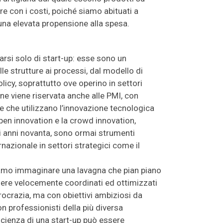
e con i costi, poiché siamo abituati a
na elevata propensione alla spesa.
arsi solo di start-up: esse sono un
le strutture ai processi, dal modello di
olicy, soprattutto ove operino in settori
ne viene riservata anche alle PMI, con
e che utilizzano l’innovazione tecnologica
pen innovation e la crowd innovation,
li anni novanta, sono ormai strumenti
nazionale in settori strategici come il
ssiamo immaginare una lavagna che pian piano
essere velocemente coordinati ed ottimizzati
rocrazia, ma con obiettivi ambiziosi da
on professionisti della più diversa
ficienza di una start-up può essere