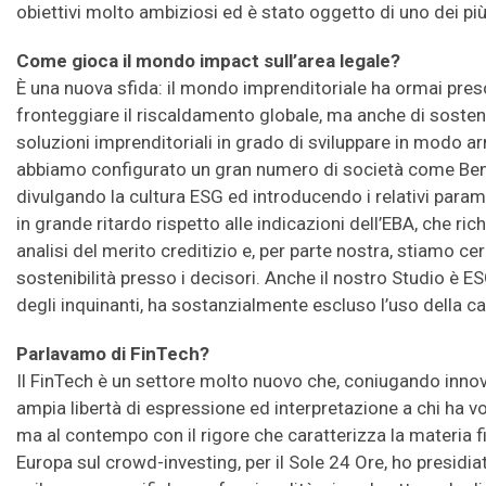
obiettivi molto ambiziosi ed è stato oggetto di uno dei più 
Come gioca il mondo impact sull’area legale?
È una nuova sfida: il mondo imprenditoriale ha ormai preso
fronteggiare il riscaldamento globale, ma anche di sostenere a
soluzioni imprenditoriali in grado di sviluppare in modo a
abbiamo configurato un gran numero di società come Benef
divulgando la cultura ESG ed introducendo i relativi paramet
in grande ritardo rispetto alle indicazioni dell’EBA, che r
analisi del merito creditizio e, per parte nostra, stiamo cer
sostenibilità presso i decisori. Anche il nostro Studio è E
degli inquinanti, ha sostanzialmente escluso l’uso della ca
Parlavamo di FinTech?
Il FinTech è un settore molto nuovo che, coniugando innov
ampia libertà di espressione ed interpretazione a chi ha vo
ma al contempo con il rigore che caratterizza la materia fin
Europa sul crowd-investing, per il Sole 24 Ore, ho presidia