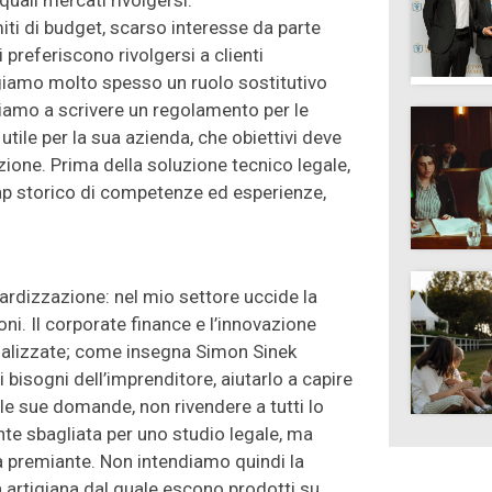
 quali mercati rivolgersi.
miti di budget, scarso interesse da parte
i preferiscono rivolgersi a clienti
olgiamo molto spesso un ruolo sostitutivo
tiamo a scrivere un regolamento per le
tile per la sua azienda, che obiettivi deve
izione. Prima della soluzione tecnico legale,
gap storico di competenze ed esperienze,
ardizzazione: nel mio settore uccide la
ni. Il corporate finance e l’innovazione
nalizzate; come insegna Simon Sinek
i bisogni dell’imprenditore, aiutarlo a capire
lle sue domande, non rivendere a tutti lo
e sbagliata per uno studio legale, ma
ia premiante. Non intendiamo quindi la
artigiana dal quale escono prodotti su