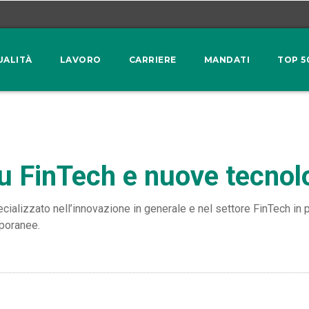
UALITÀ
LAVORO
CARRIERE
MANDATI
TOP 5
 FinTech e nuove tecnol
alizzato nell’innovazione in generale e nel settore FinTech in pa
mporanee.