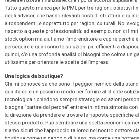
reperire risorse finanziarie, che tipo di accordi stipulare, a
Tutto questo manca per le PMI, per tre ragioni: obiettivi li
degli advisor, che hanno rilevanti costi di struttura e quind
altospendenti, e soprattutto per ragioni culturali. Noi sv
rispetto a queste professionalità: ad esempio, non ci limi
stock option ma aiutiamo l’imprenditore a capire perché è u
perseguire e quali sono le soluzioni più efficienti a dispos
quindi, c’è una profonda analisi di bisogni che colma un 
utilissima per orientare le scelte dell’impresa.
Una logica da boutique?
Chi mi conosce sa che sono il peggior nemico della stand
qualità ed è un pessimo modo per fornire al cliente soluzio
tecnologica richiedono sempre strategie ed azioni perso
bisogna “partire dal perché” entrare in intima sintonia con 
la direzione da prendere e trovare le risposte specifiche a
stesso prodotto. Può sembrare una scelta economicament
siamo sicuri che l’approccio tailored nel nostro settore s
boutique come un negozio di lusso, ma come una bottega 