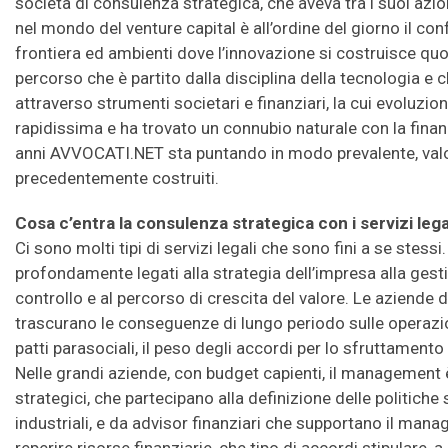
società di consulenza strategica, che aveva tra i suoi azion
nel mondo del venture capital è all’ordine del giorno il co
frontiera ed ambienti dove l’innovazione si costruisce quo
percorso che è partito dalla disciplina della tecnologia e c
attraverso strumenti societari e finanziari, la cui evoluzion
rapidissima e ha trovato un connubio naturale con la finan
anni AVVOCATI.NET sta puntando in modo prevalente, valo
precedentemente costruiti.
Cosa c’entra la consulenza strategica con i servizi lega
Ci sono molti tipi di servizi legali che sono fini a se stess
profondamente legati alla strategia dell’impresa alla gesti
controllo e al percorso di crescita del valore. Le aziende
trascurano le conseguenze di lungo periodo sulle operazioni
patti parasociali, il peso degli accordi per lo sfruttamento
Nelle grandi aziende, con budget capienti, il management
strategici, che partecipano alla definizione delle politiche 
industriali, e da advisor finanziari che supportano il ma