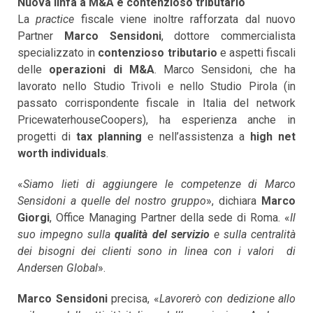
Nuova linfa a M&A e contenzioso tributario
La
practice
fiscale viene inoltre rafforzata dal nuovo
Partner
Marco Sensidoni
, dottore commercialista
specializzato in
contenzioso tributario
e aspetti fiscali
delle
operazioni di M&A
. Marco Sensidoni, che ha
lavorato nello Studio Trivoli e nello Studio Pirola (in
passato corrispondente fiscale in Italia del network
PricewaterhouseCoopers), ha esperienza anche in
progetti di
tax planning
e nell’assistenza a
high net
worth individuals
.
«
Siamo lieti di aggiungere le competenze di Marco
Sensidoni a quelle del nostro gruppo
», dichiara
Marco
Giorgi
, Office Managing Partner della sede di Roma. «
Il
suo impegno sulla
qualità del servizio
e sulla centralità
dei bisogni dei clienti sono in linea con i valori di
Andersen Global
».
Marco Sensidoni
precisa, «
Lavorerò con dedizione allo