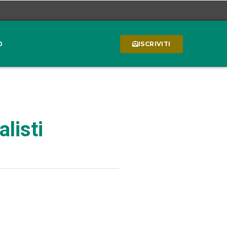
0
ISCRIVITI
listi