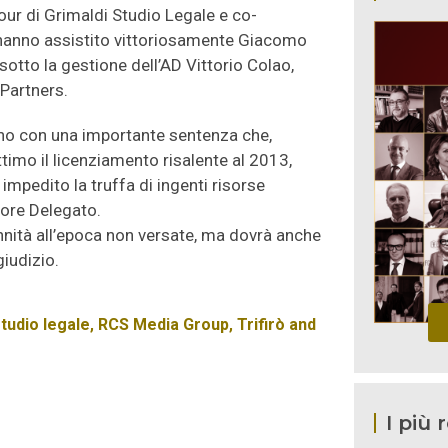
ur di Grimaldi Studio Legale e co-
, hanno assistito vittoriosamente Giacomo
sotto la gestione dell’AD Vittorio Colao,
 Partners.
ilano con una importante sentenza che,
ttimo il licenziamento risalente al 2013,
mpedito la truffa di ingenti risorse
tore Delegato.
nnità all’epoca non versate, ma dovrà anche
giudizio.
studio legale
,
RCS Media Group
,
Trifirò and
I più 