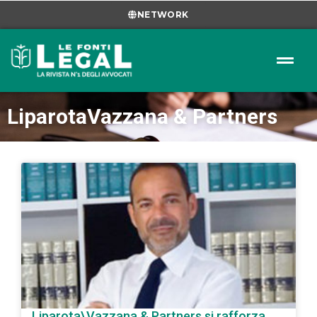
NETWORK
LiparotaVazzana & Partners
Liparota\Vazzana & Partners si rafforza