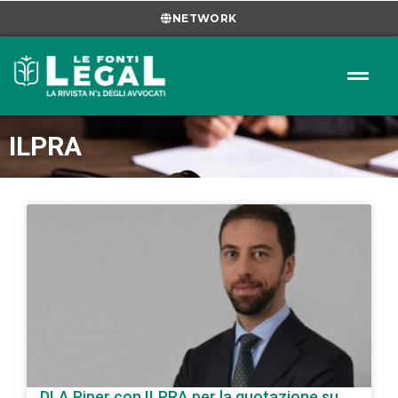
NETWORK
ILPRA
DLA Piper con ILPRA per la quotazione su