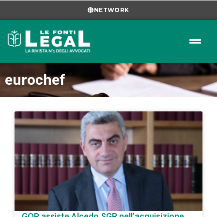
NETWORK
eurochef
GOP assiste Alcedo SGR nell’acquisizione