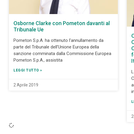
Osborne Clarke con Pometon davanti al
Tribunale Ue
O
Pometon S.p.A. ha ottenuto l’annullamento da
O
parte del Tribunale dell’Unione Europea della
C
sanzione comminata dalla Commissione Europea
f
Pometon S.p.A., assistita
I
LEGGI TUTTO »
L
C
a
2 Aprile 2019
i
L
2