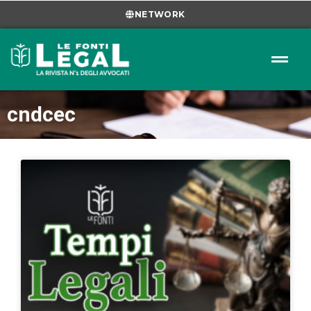
NETWORK
cndcec