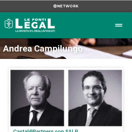
NETWORK
Andrea Campilungo
CastaldiPartners con SALP