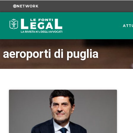
NETWORK
ATT
aeroporti di puglia