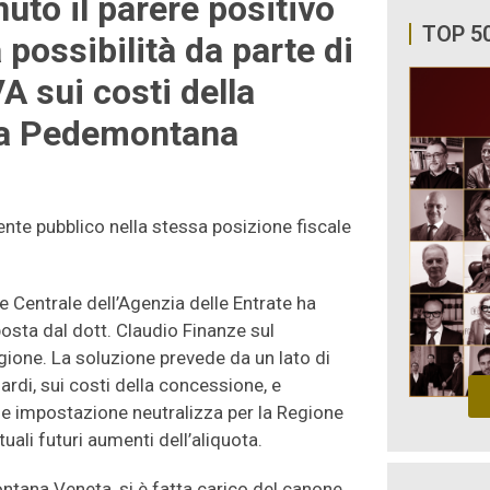
uto il parere positivo
TOP 5
 possibilità da parte di
A sui costi della
da Pedemontana
ente pubblico nella stessa posizione fiscale
one Centrale dell’Agenzia delle Entrate ha
posta dal dott. Claudio Finanze sul
Regione. La soluzione prevede da un lato di
iardi, sui costi della concessione, e
Tale impostazione neutralizza per la Regione
tuali futuri aumenti dell’aliquota.
tana Veneta, si è fatta carico del canone