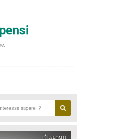
mpensi
ne.