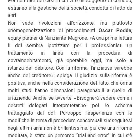
Per non dire dei casi in cui vi è un soggetto di comodo,
estraneo alla gestione della società, condotta di fatto da
altri.
Non vede rivoluzioni all’orizzonte, ma piuttosto
un’omogeneizzazione di procedimenti
Oscar Podda
,
equity partner di Nunziante Magrone. «A una prima lettura
il ddl sembra ipotizzare per i professionisti un
trattamento in linea con la procedura di
sovraindebitamento, già operabile oggi, ma solo a
istanza del debitore. Con la riforma, l’iniziativa sarebbe
anche del creditore», spiega. Il giudizio sulla riforma è
positiva, anche nella considerazione del fatto che ormai
molti studi hanno dimensioni paragonabili a quelle di
un’azienda. Anche se avverte: «Bisognerà vedere come i
decreti delegati interpreteranno poi lo schema
tratteggiato dal ddl. Purtroppo l’esperienza con le
modifiche in tema di procedure concorsuali susseguitesi
negli ultimi anni non è brillantissima: più che una riforma
meditata, è stato un percorso “trial and error” in cui s’è