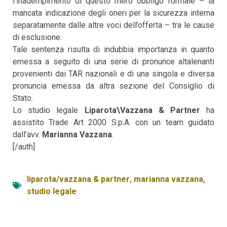
l’inadempimento di questo mero obbligo formale – la
mancata indicazione degli oneri per la sicurezza interna
separatamente dalle altre voci dell’offerta – tra le cause
di esclusione.
Tale sentenza risulta di indubbia importanza in quanto
emessa a seguito di una serie di pronunce altalenanti
provenienti dai TAR nazionali e di una singola e diversa
pronuncia emessa da altra sezione del Consiglio di
Stato.
Lo studio legale
Liparota\Vazzana & Partner
ha
assistito Trade Art 2000 S.p.A. con un team guidato
dall’avv.
Marianna Vazzana
.
[/auth]
liparota/vazzana & partner
,
marianna vazzana
,
studio legale