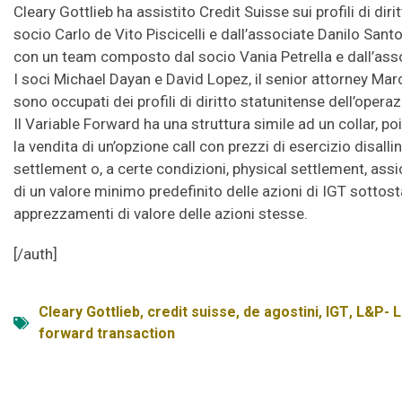
Cleary Gottlieb ha assistito Credit Suisse sui profili di di
socio Carlo de Vito Piscicelli e dall’associate Danilo Sant
con un team composto dal socio Vania Petrella e dall’assoc
I soci Michael Dayan e David Lopez, il senior attorney Ma
sono occupati dei profili di diritto statunitense dell’operaz
Il Variable Forward ha una struttura simile ad un collar, p
la vendita di un’opzione call con prezzi di esercizio disalli
settlement o, a certe condizioni, physical settlement, as
di un valore minimo predefinito delle azioni di IGT sottostan
apprezzamenti di valore delle azioni stesse.
[/auth]
Cleary Gottlieb
,
credit suisse
,
de agostini
,
IGT
,
L&P- L
forward transaction