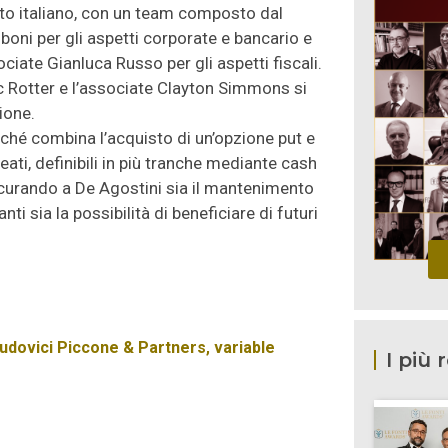
ritto italiano, con un team composto dal
oboni per gli aspetti corporate e bancario e
iate Gianluca Russo per gli aspetti fiscali.
rc Rotter e l’associate Clayton Simmons si
ione.
oiché combina l’acquisto di un’opzione put e
neati, definibili in più tranche mediante cash
sicurando a De Agostini sia il mantenimento
ti sia la possibilità di beneficiare di futuri
udovici Piccone & Partners
,
variable
I più 