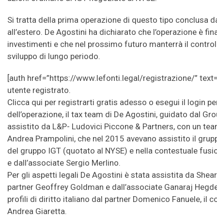
Si tratta della prima operazione di questo tipo conclusa d
all’estero. De Agostini ha dichiarato che l’operazione è fina
investimenti e che nel prossimo futuro manterrà il control
sviluppo di lungo periodo.
[auth href=”https://www.lefonti.legal/registrazione/” text=
utente registrato.
Clicca qui per registrarti gratis adesso o esegui il login per 
dell’operazione, il tax team di De Agostini, guidato dal Gro
assistito da L&P- Ludovici Piccone & Partners, con un te
Andrea Prampolini, che nel 2015 avevano assistito il grup
del gruppo IGT (quotato al NYSE) e nella contestuale fusi
e dall’associate Sergio Merlino.
Per gli aspetti legali De Agostini è stata assistita da Sh
partner Geoffrey Goldman e dall’associate Ganaraj Hegde per
profili di diritto italiano dal partner Domenico Fanuele, il
Andrea Giaretta.