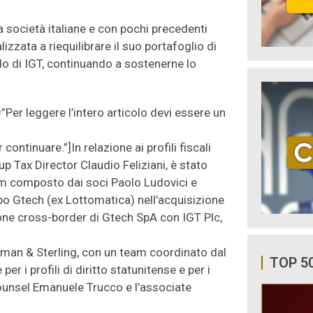
a società italiane e con pochi precedenti
lizzata a riequilibrare il suo portafoglio di
lo di IGT, continuando a sostenerne lo
”Per leggere l’intero articolo devi essere un
continuare.”]In relazione ai profili fiscali
up Tax Director Claudio Feliziani, è stato
am composto dai soci Paolo Ludovici e
po Gtech (ex Lottomatica) nell’acquisizione
one cross-border di Gtech SpA con IGT Plc,
earman & Sterling, con un team coordinato dal
TOP 5
 i profili di diritto statunitense e per i
 counsel Emanuele Trucco e l’associate