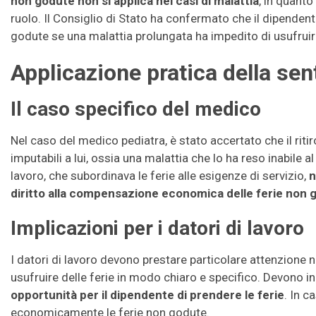
non godute non si applica nei casi di malattia
, in quanto
ruolo. Il Consiglio di Stato ha confermato che il dipendente
godute se una malattia prolungata ha impedito di usufruir
Applicazione pratica della se
Il caso specifico del medico
Nel caso del medico pediatra, è stato accertato che il riti
imputabili a lui, ossia una malattia che lo ha reso inabile 
lavoro, che subordinava le ferie alle esigenze di servizio,
n
diritto alla compensazione economica delle ferie non 
Implicazioni per i datori di lavoro
I datori di lavoro devono prestare particolare attenzione 
usufruire delle ferie in modo chiaro e specifico. Devono i
opportunità per il dipendente di prendere le ferie
. In 
economicamente le ferie non godute.