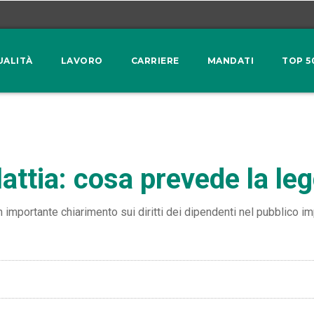
UALITÀ
LAVORO
CARRIERE
MANDATI
TOP 5
attia: cosa prevede la le
mportante chiarimento sui diritti dei dipendenti nel pubblico im