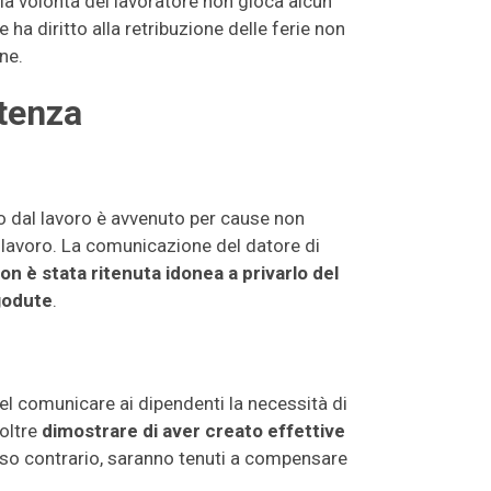
 la volontà del lavoratore non gioca alcun
 ha diritto alla retribuzione delle ferie non
ne.
ntenza
ro dal lavoro è avvenuto per cause non
al lavoro. La comunicazione del datore di
on è stata ritenuta idonea a privarlo del
godute
.
nel comunicare ai dipendenti la necessità di
noltre
dimostrare di aver creato effettive
caso contrario, saranno tenuti a compensare