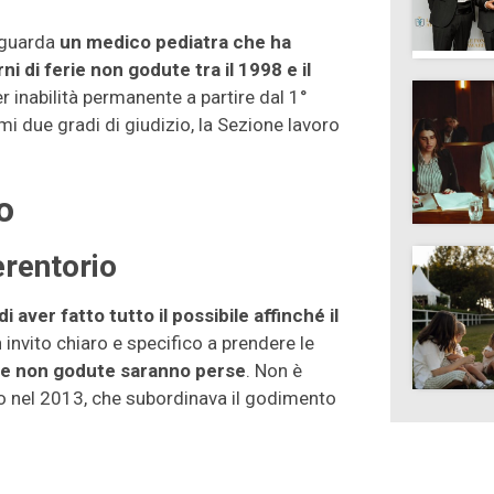
iguarda
un medico pediatra che ha
i di ferie non godute tra il 1998 e il
er inabilità permanente a partire dal 1°
i due gradi di giudizio, la Sezione lavoro
o
erentorio
i aver fatto tutto il possibile affinché il
n invito chiaro e specifico a prendere le
rie non godute saranno perse
. Non è
co nel 2013, che subordinava il godimento
.