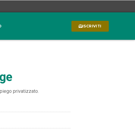
0
ISCRIVITI
gge
piego privatizzato.