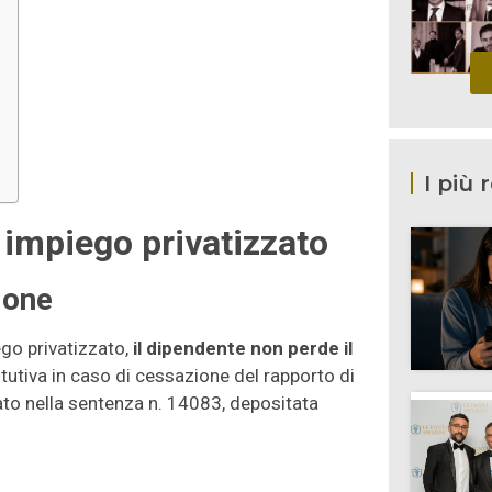
I più 
co impiego privatizzato
ione
ego privatizzato,
il dipendente non perde il
itutiva in caso di cessazione del rapporto di
ato nella sentenza n. 14083, depositata