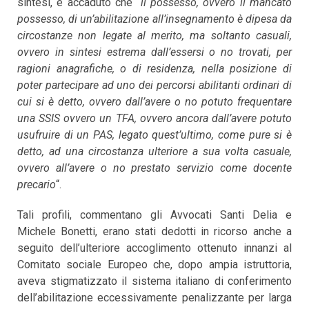
sintesi, è accaduto che “
il possesso, ovvero il mancato
possesso, di un’abilitazione all’insegnamento è dipesa da
circostanze non legate al merito, ma soltanto casuali,
ovvero in sintesi estrema dall’essersi o no trovati, per
ragioni anagrafiche, o di residenza, nella posizione di
poter partecipare ad uno dei percorsi abilitanti ordinari di
cui si è detto, ovvero dall’avere o no potuto frequentare
una SSIS ovvero un TFA, ovvero ancora dall’avere potuto
usufruire di un PAS, legato quest’ultimo, come pure si è
detto, ad una circostanza ulteriore a sua volta casuale,
ovvero all’avere o no prestato servizio come docente
precario
“.
Tali profili, commentano gli Avvocati Santi Delia e
Michele Bonetti, erano stati dedotti in ricorso anche a
seguito dell’ulteriore accoglimento ottenuto innanzi al
Comitato sociale Europeo che, dopo ampia istruttoria,
aveva stigmatizzato il sistema italiano di conferimento
dell’abilitazione eccessivamente penalizzante per larga