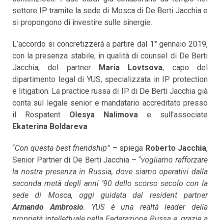
settore IP tramite la sede di Mosca di De Berti Jacchia e
si propongono di investire sulle sinergie.
L’accordo si concretizzerà a partire dal 1° gennaio 2019,
con la presenza stabile, in qualità di counsel di De Berti
Jacchia, del partner
Maria Lovtsova
, capo del
dipartimento legal di YUS, specializzata in IP protection
e litigation. La practice russa di IP di De Berti Jacchia già
conta sul legale senior e mandatario accreditato presso
il Rospatent
Olesya Nalimova
e sull’associate
Ekaterina Boldareva
.
“
Con questa best friendship”
– spiega
Roberto Jacchia
,
Senior Partner di De Berti Jacchia – “
vogliamo rafforzare
la nostra presenza in Russia, dove siamo operativi dalla
seconda metà degli anni ’90 dello scorso secolo con la
sede di Mosca, oggi guidata dal resident partner
Armando Ambrosio
. YUS è una realtà leader della
proprietà intellettuale nella Federazione Russa e, grazie a