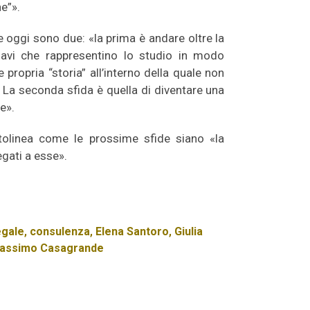
ne”».
de oggi sono due: «la prima è andare oltre la
iavi che rappresentino lo studio in modo
propria “storia” all’interno della quale non
. La seconda sfida è quella di diventare una
e».
ttolinea come le prossime sfide siano «la
legati a esse».
egale
,
consulenza
,
Elena Santoro
,
Giulia
assimo Casagrande