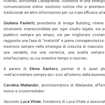
ricetta», sottolinea Casagrande, «consiste in una sinergi
comunicazione online: esistono notizie che si prestano
tradizionali ed altre informazioni per cui è più efficace un’a
Giuliana Paoletti
, presidente di Image Building, ritien
strumento imprescindibile per ogni studio legale, sia 
pubblico sempre più ampio, sia per migliorare costan
raggiunta una fase di “maturità” e piena consapevolezza 
inserisce sempre nella strategia di crescita di ciascuno 
una variabile, ma una certezza, una scelta sempre
interfacciamo, su cui investire tempo e risorse».
A parere di
Elena Santoro
, partner di A quiet pl
«nell’accreditare sempre più i soci all’interno della busi
Carolina Mailander
, amministratore di Mailander, affe
nuovo e crossmediale».
Secondo
Luca Vitale
, fondatore di Luca Vitale e associa