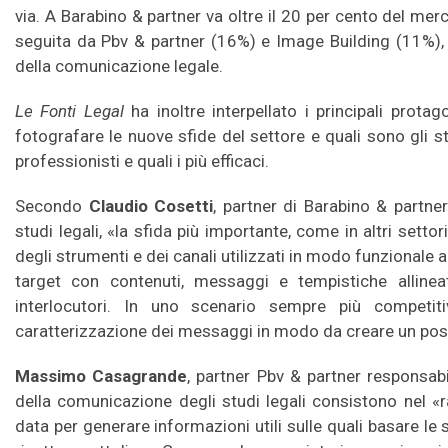
via. A Barabino & partner va oltre il 20 per cento del mer
seguita da Pbv & partner (16%) e Image Building (11%),
della comunicazione legale.
Le Fonti Legal
ha inoltre interpellato i principali prot
fotografare le nuove sfide del settore e quali sono gli s
professionisti e quali i più efficaci.
Secondo
Claudio Cosetti
, partner di Barabino & partner
studi legali, «la sfida più importante, come in altri settor
degli strumenti e dei canali utilizzati in modo funzionale
target con contenuti, messaggi e tempistiche allineat
interlocutori. In uno scenario sempre più competit
caratterizzazione dei messaggi in modo da creare un posi
Massimo Casagrande
, partner Pbv & partner responsabi
della comunicazione degli studi legali consistono nel «r
data per generare informazioni utili sulle quali basare le s