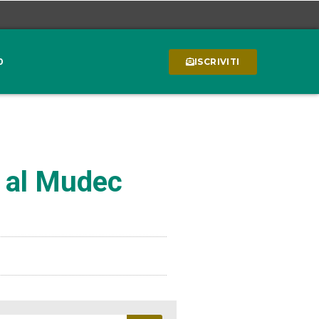
0
ISCRIVITI
a al Mudec