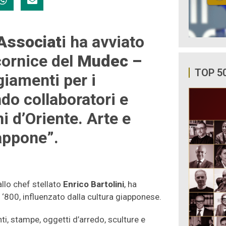
 Associat
i ha avviato
cornice del
Mudec –
TOP 5
ggiamenti per i
ndo collaboratori e
i d’Oriente. Arte e
appone”.
allo chef stellato
Enrico Bartolini
, ha
 ‘800, influenzato dalla cultura giapponese.
inti, stampe, oggetti d’arredo, sculture e