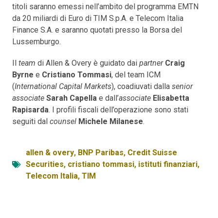
titoli saranno emessi nell’ambito del programma EMTN
da 20 miliardi di Euro di TIM S.p.A. e Telecom Italia
Finance S.A. e saranno quotati presso la Borsa del
Lussemburgo.
Il
team
di Allen & Overy è guidato dai
partner
Craig
Byrne
e
Cristiano Tommasi
, del team ICM
(
International Capital Markets
), coadiuvati dalla
senior
associate
Sarah Capella
e dall’
associate
Elisabetta
Rapisarda
. I profili fiscali dell’operazione sono stati
seguiti dal
counsel
Michele Milanese
.
allen & overy
,
BNP Paribas
,
Credit Suisse
Securities
,
cristiano tommasi
,
istituti finanziari
,
Telecom Italia
,
TIM