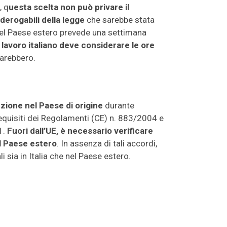
, q
uesta scelta non può privare il
nderogabili della legge
che sarebbe stata
 del Paese estero prevede una settimana
i lavoro italiano deve considerare le ore
sarebbero.
zione nel Paese di origine
durante
requisiti dei Regolamenti (CE) n. 883/2004 e
1.
Fuori dall’UE, è necessario verificare
il Paese estero
. In assenza di tali accordi,
 sia in Italia che nel Paese estero.