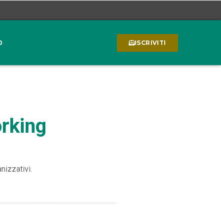
0
ISCRIVITI
orking
nizzativi.