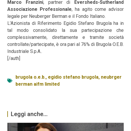
Marco Franzini
, partner di
Eversheds-Sutherland
Associazione Professionale
, ha agito come advisor
legale per Neuberger Berman e il Fondo Italiano.
L’Azionista di Riferimento Egidio Stefano Brugola ha in
tal modo consolidato la sua partecipazione che
complessivamente, direttamente e tramite società
controllate/partecipate, è ora pari al 76% di Brugola O.E.B.
Industriale S.p.A..
[/auth]
brugola o.e.b.
,
egidio stefano brugola
,
neubrger
berman aifm limited
Leggi anche...