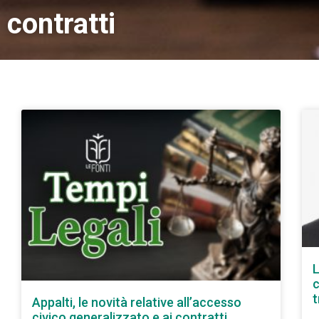
contratti
L
c
t
Appalti, le novità relative all’accesso
civico generalizzato e ai contratti