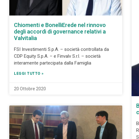
Chiomenti e BonelliErede nel rinnovo
degli accordi di governance relativi a
Valvitalia
FSI Investimenti S.p.A. – società controllata da
CDP Equity S.p.A. – e Finvalv S.r.l. – società
interamente partecipata dalla Famiglia
LEGGI TUTTO »
20 Ottobre 2020
B
c
B
R
S