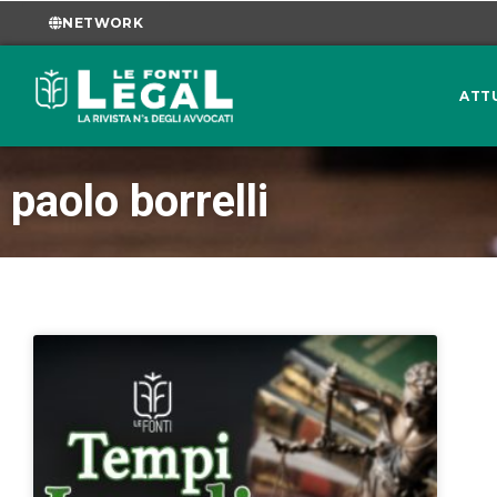
NETWORK
ATT
paolo borrelli