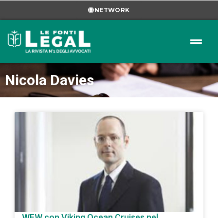
NETWORK
Nicola Davies
WFW con Viking Ocean Cruises nel