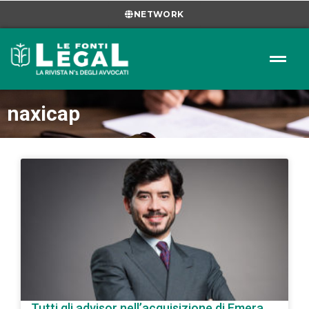
NETWORK
naxicap
Tutti gli advisor nell’acquisizione di Emera