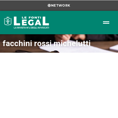
NETWORK
facchini rossi michelutti