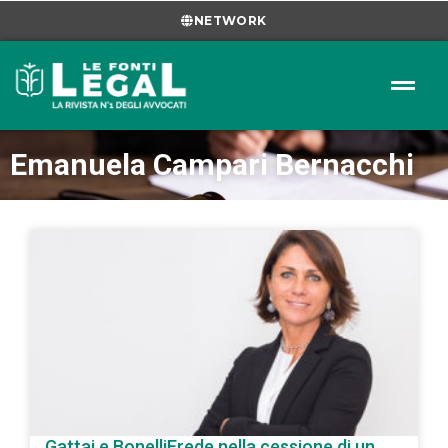
NETWORK
Emanuela Campari Bernacchi
Gattai e BonelliErede nella cessione di un