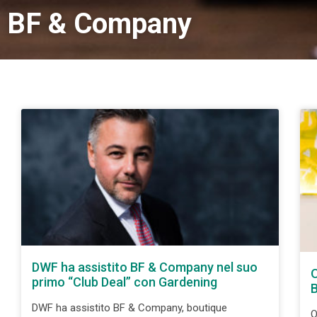
BF & Company
DWF ha assistito BF & Company nel suo
O
primo “Club Deal” con Gardening
B
DWF ha assistito BF & Company, boutique
O